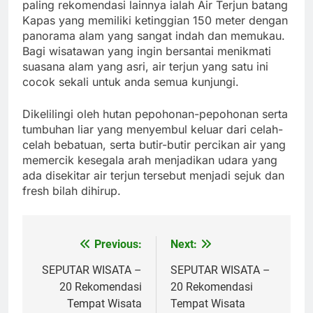
paling rekomendasi lainnya ialah Air Terjun batang
Kapas yang memiliki ketinggian 150 meter dengan
panorama alam yang sangat indah dan memukau.
Bagi wisatawan yang ingin bersantai menikmati
suasana alam yang asri, air terjun yang satu ini
cocok sekali untuk anda semua kunjungi.
Dikelilingi oleh hutan pepohonan-pepohonan serta
tumbuhan liar yang menyembul keluar dari celah-
celah bebatuan, serta butir-butir percikan air yang
memercik kesegala arah menjadikan udara yang
ada disekitar air terjun tersebut menjadi sejuk dan
fresh bilah dihirup.
Previous:
Next:
Post
navigation
SEPUTAR WISATA –
SEPUTAR WISATA –
20 Rekomendasi
20 Rekomendasi
Tempat Wisata
Tempat Wisata