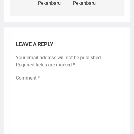
Pekanbaru
Pekanbaru
LEAVE A REPLY
Your email address will not be published.
Required fields are marked
*
Comment
*