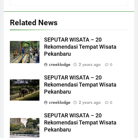
Related News
SEPUTAR WISATA – 20
Rekomendasi Tempat Wisata
Pekanbaru
creeklodge
2 years ago
0
SEPUTAR WISATA – 20
Rekomendasi Tempat Wisata
Pekanbaru
creeklodge
2 years ago
0
SEPUTAR WISATA – 20
Rekomendasi Tempat Wisata
Pekanbaru