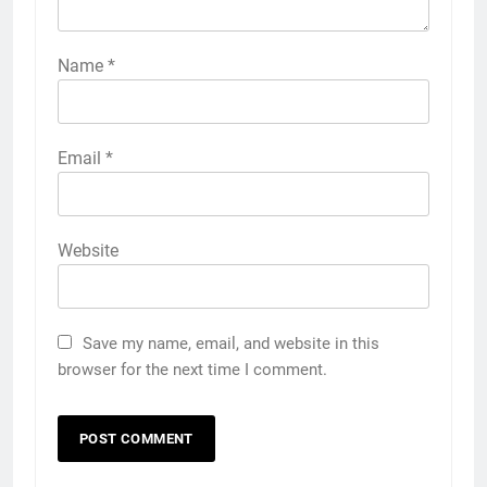
Name
*
Email
*
Website
Save my name, email, and website in this
browser for the next time I comment.