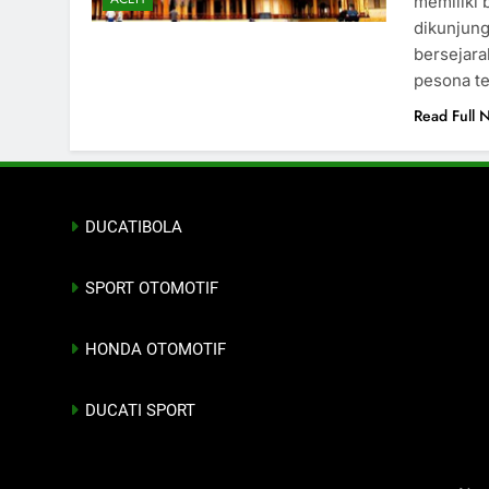
memiliki 
dikunjung
bersejar
pesona t
Read Full 
DUCATIBOLA
SPORT OTOMOTIF
HONDA OTOMOTIF
DUCATI SPORT