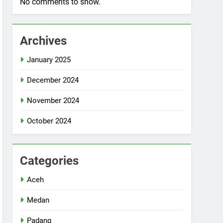
No comments to show.
Archives
January 2025
December 2024
November 2024
October 2024
Categories
Aceh
Medan
Padang