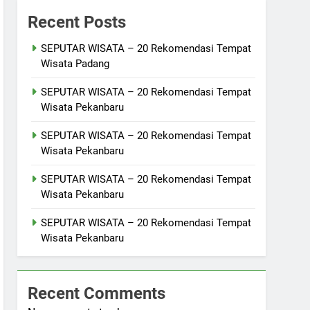
Recent Posts
SEPUTAR WISATA – 20 Rekomendasi Tempat
Wisata Padang
SEPUTAR WISATA – 20 Rekomendasi Tempat
Wisata Pekanbaru
SEPUTAR WISATA – 20 Rekomendasi Tempat
Wisata Pekanbaru
SEPUTAR WISATA – 20 Rekomendasi Tempat
Wisata Pekanbaru
SEPUTAR WISATA – 20 Rekomendasi Tempat
Wisata Pekanbaru
Recent Comments