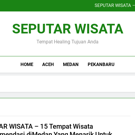
SEPUTAR WISATA
SEPUTAR WISATA – 
SEPUTAR WISATA – 
SEPUTAR WISATA – 
SEPUTAR WISATA
SEPUTAR WISATA
SEPUTAR WISATA – 
SEPUTAR WISATA – 
SEPUTAR WISATA – 
Tempat Healing Tujuan Anda
HOME
ACEH
MEDAN
PEKANBARU
AR WISATA – 15 Tempat Wisata
mendasi diMedan Yang Menarik Untuk