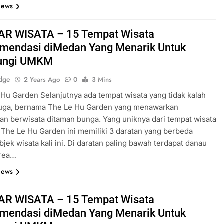
News
AR WISATA – 15 Tempat Wisata
mendasi diMedan Yang Menarik Untuk
jungi UMKM
dge
2 Years Ago
0
3 Mins
 Hu Garden Selanjutnya ada tempat wisata yang tidak kalah
juga, bernama The Le Hu Garden yang menawarkan
n berwisata ditaman bunga. Yang uniknya dari tempat wisata
h The Le Hu Garden ini memiliki 3 daratan yang berbeda
bjek wisata kali ini. Di daratan paling bawah terdapat danau
area…
News
AR WISATA – 15 Tempat Wisata
mendasi diMedan Yang Menarik Untuk