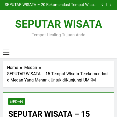
SEPUTAR WISATA – 20 Rekomendasi Tempat Wisata
Skip
Padang
SEPUTAR WISATA – 20 Rekomendasi Tempat Wisata
to
Pekanbaru
SEPUTAR WISATA – 20 Rekomendasi Tempat Wisata
Pekanbaru
SEPUTAR WISATA – 20 Rekomendasi Tempat Wisata
content
Pekanbaru
SEPUTAR WISATA – 20 Rekomendasi Tempat Wisata
SEPUTAR WISATA
Padang
SEPUTAR WISATA – 20 Rekomendasi Tempat Wisata
Pekanbaru
SEPUTAR WISATA – 20 Rekomendasi Tempat Wisata
Pekanbaru
SEPUTAR WISATA – 20 Rekomendasi Tempat Wisata
Tempat Healing Tujuan Anda
Pekanbaru
Home
Medan
SEPUTAR WISATA – 15 Tempat Wisata Terekomendasi
diMedan Yang Menarik Untuk diKunjungi UMKM
MEDAN
SEPUTAR WISATA – 15