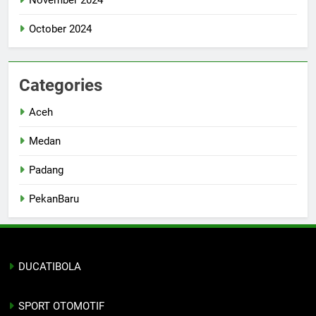
November 2024
October 2024
Categories
Aceh
Medan
Padang
PekanBaru
DUCATIBOLA
SPORT OTOMOTIF