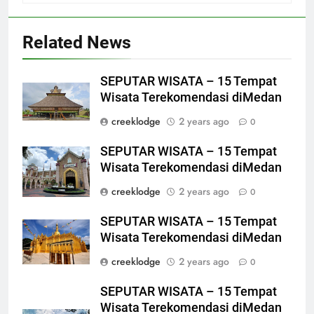
Related News
SEPUTAR WISATA – 15 Tempat
Wisata Terekomendasi diMedan
creeklodge
2 years ago
0
SEPUTAR WISATA – 15 Tempat
Wisata Terekomendasi diMedan
creeklodge
2 years ago
0
SEPUTAR WISATA – 15 Tempat
Wisata Terekomendasi diMedan
creeklodge
2 years ago
0
SEPUTAR WISATA – 15 Tempat
Wisata Terekomendasi diMedan