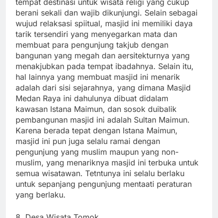
tempat destinasi untuk wisata religi yang cukup
berani sekali dan wajib dikunjungi. Selain sebagai
wujud relaksasi spiitual, masjid ini memiliki daya
tarik tersendiri yang menyegarkan mata dan
membuat para pengunjung takjub dengan
bangunan yang megah dan aersitekturnya yang
menakjubkan pada tempat ibadahnya. Selain itu,
hal lainnya yang membuat masjid ini menarik
adalah dari sisi sejarahnya, yang dimana Masjid
Medan Raya ini dahulunya dibuat didalam
kawasan Istana Maimun, dan sosok duibalik
pembangunan masjid ini adalah Sultan Maimun.
Karena berada tepat dengan Istana Maimun,
masjid ini pun juga selalu ramai dengan
pengunjung yang muslim maupun yang non-
muslim, yang menariknya masjid ini terbuka untuk
semua wisatawan. Tetntunya ini selalu berlaku
untuk sepanjang pengunjung mentaati peraturan
yang berlaku.
8. Desa Wisata Tomok