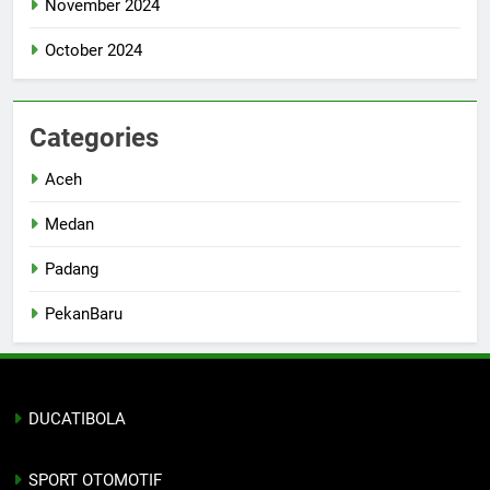
November 2024
October 2024
Categories
Aceh
Medan
Padang
PekanBaru
DUCATIBOLA
SPORT OTOMOTIF