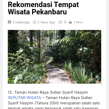
Rekomendasi Tempat
Wisata Pekanbaru
0
Creeklodge
2 Years Ago
1 Mins
12. Taman Hutan Raya Sultan Syarif Hasyim
SEPUTAR WISATA
– Taman Hutan Raya Sultan
Syarif Hasyim (Tahura SSH) merupakan salah satu
tempat wisata yang termasuk salah satu kawasan