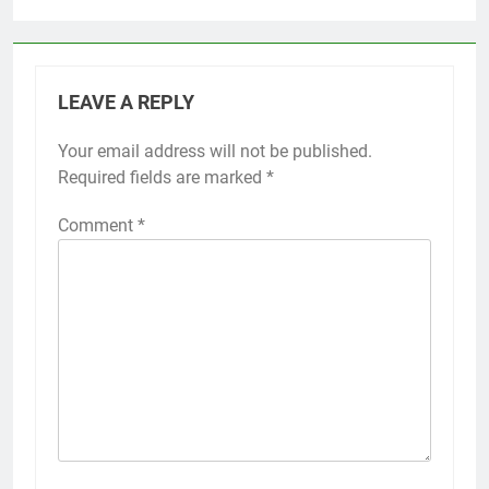
LEAVE A REPLY
Your email address will not be published.
Required fields are marked
*
Comment
*