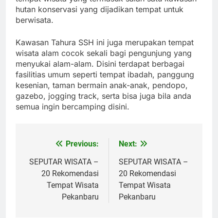
hutan konservasi yang dijadikan tempat untuk
berwisata.
Kawasan Tahura SSH ini juga merupakan tempat
wisata alam cocok sekali bagi pengunjung yang
menyukai alam-alam. Disini terdapat berbagai
fasilitias umum seperti tempat ibadah, panggung
kesenian, taman bermain anak-anak, pendopo,
gazebo, jogging track, serta bisa juga bila anda
semua ingin bercamping disini.
Previous:
Next:
Post
navigation
SEPUTAR WISATA –
SEPUTAR WISATA –
20 Rekomendasi
20 Rekomendasi
Tempat Wisata
Tempat Wisata
Pekanbaru
Pekanbaru