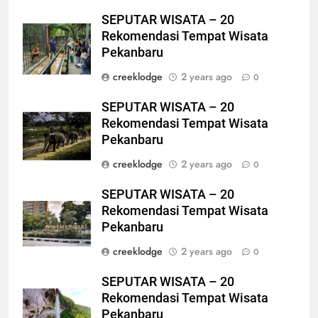
SEPUTAR WISATA – 20
Rekomendasi Tempat Wisata
Pekanbaru
creeklodge
2 years ago
0
SEPUTAR WISATA – 20
Rekomendasi Tempat Wisata
Pekanbaru
creeklodge
2 years ago
0
SEPUTAR WISATA – 20
Rekomendasi Tempat Wisata
Pekanbaru
creeklodge
2 years ago
0
SEPUTAR WISATA – 20
Rekomendasi Tempat Wisata
Pekanbaru