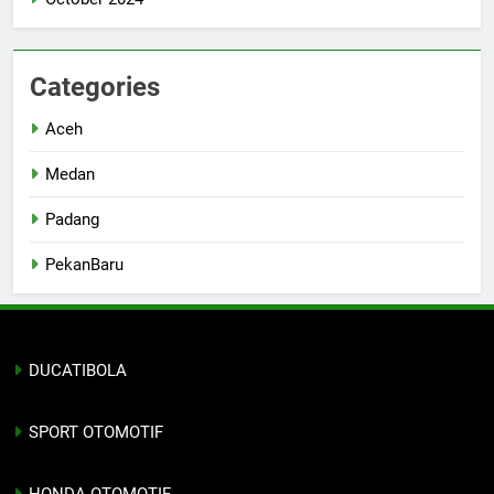
Categories
Aceh
Medan
Padang
PekanBaru
DUCATIBOLA
SPORT OTOMOTIF