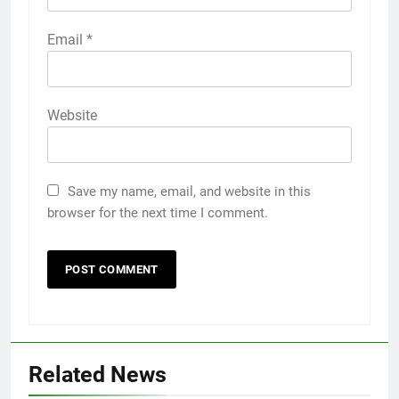
Email
*
Website
Save my name, email, and website in this
browser for the next time I comment.
Related News